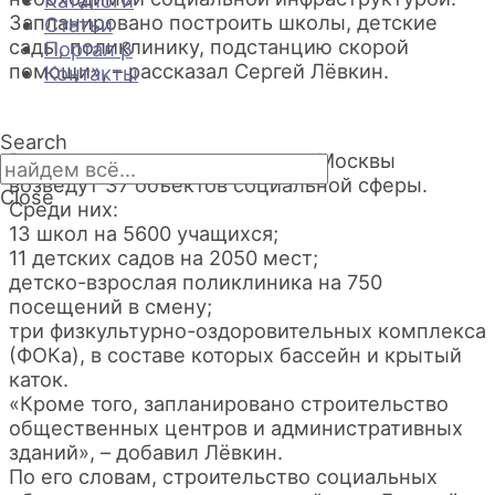
Запланировано построить школы, детские
Статьи
сады, поликлинику, подстанцию скорой
Портал β
помощи», – рассказал Сергей Лёвкин.
Контакты
Search
В кварталах реновации на юге Москвы
возведут 37 объектов социальной сферы.
Close
Среди них:
13 школ на 5600 учащихся;
11 детских садов на 2050 мест;
детско-взрослая поликлиника на 750
посещений в смену;
три физкультурно-оздоровительных комплекса
(ФОКа), в составе которых бассейн и крытый
каток.
«Кроме того, запланировано строительство
общественных центров и административных
зданий», – добавил Лёвкин.
По его словам, строительство социальных