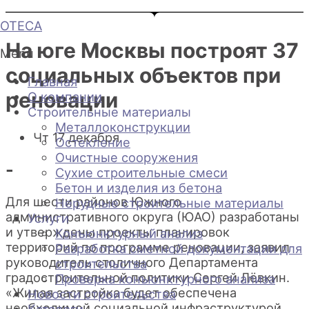
Перейти
OTECA
к
содержимому
На юге Москвы построят 37
Menu
социальных объектов при
Главная
реновации
О компании
Строительные материалы
Металлоконструкции
Чт 17 декабря
Остекление
Очистные сооружения
-
Сухие строительные смеси
Бетон и изделия из бетона
Для шести районов Южного
Нерудные строительные материалы
административного округа (ЮАО) разработаны
Услуги
и утверждены проекты планировок
Конъюнктурный анализ
территорий по программе реновации, заявил
Разработка сметной документации для
руководитель столичного Департамента
строительства
градостроительной политики Сергей Лёвкин.
Проверка конъюнктурного анализа
«Жилая застройка будет обеспечена
Новости строительства
необходимой социальной инфраструктурой.
Каталоги