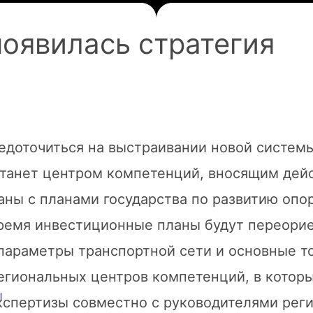
появилась стратегия
едоточиться на выстраивании новой систем
 станет центром компетенций, вносящим дей
аны с планами государства по развитию опо
время инвестиционные планы будут переори
параметры транспортной сети и основные то
егиональных центров компетенций, в которы
ы
кспертизы совместно с руководителями рег