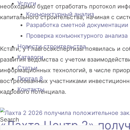
Услуги
необходимо будет отработать протокол инф
Конъюнктурный анализ
капитального строительства, начиная с си
Разработка сметной документации 
Проверка конъюнктурного анализа
Новости строительства
Кстати, у Главгосэкспертизы появилась и с
Каталоги
развития ведомства с учетом взаимодействи
Статьи
информационных технологий, в числе приор
Портал β
востребованных участниками инвестиционн
Контакты
кадрового потенциала.
Search
«Лахта Центр 2» полу