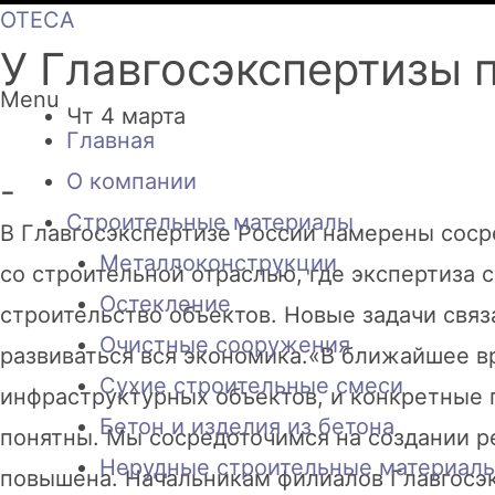
OTECA
У Главгосэкспертизы 
Menu
Чт 4 марта
Главная
О компании
-
Строительные материалы
В Главгосэкспертизе России намерены соср
Металлоконструкции
со строительной отраслью, где экспертиза
Остекление
строительство объектов. Новые задачи связ
Очистные сооружения
развиваться вся экономика.«В ближайшее 
Сухие строительные смеси
инфраструктурных объектов, и конкретные 
Бетон и изделия из бетона
понятны. Мы сосредоточимся на создании р
Нерудные строительные материал
повышена. Начальникам филиалов Главгосэ