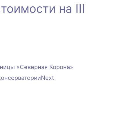
оимости на III
иницы «Северная Корона»
консерватории
Next