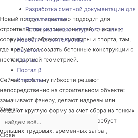
Разработка сметной документации для
Новый продукт идеально подходит для
строительства
строительства колонн, тоннелей, очистных
Проверка конъюнктурного анализа
сооружений, объектов культуры и спорта, там,
Новости строительства
где требуется создать бетонные конструкции с
Каталоги
нестандартной геометрией.
Статьи
Портал β
Сейчас проблему гибкости решают
Контакты
непосредственно на строительном объекте:
замачивают фанеру, делают надрезы или
Search
создают круглую форму за счет сбора из тонких
полос, стыкуют и склеивают. Это требует
больших трудовых, временных затрат,
Close