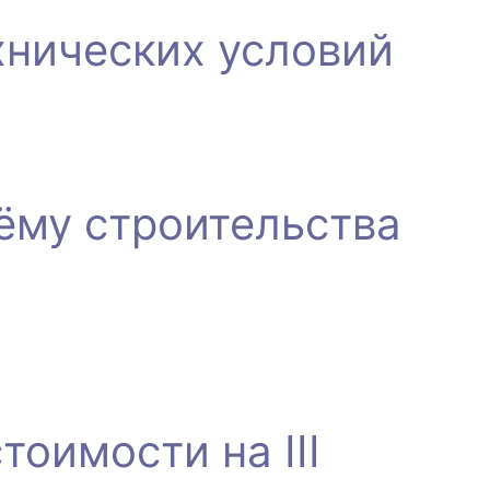
хнических условий
ёму строительства
оимости на III