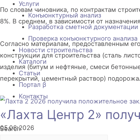
Услуги
По словам чиновника, по контрактам строит
Конъюнктурный анализ
8%. В среднем, в зависимости от назначени
Разработка сметной документации 
Проверка конъюнктурного анализа
Согласно материалам, предоставленным его 
Новости строительства
конструкции для строительства (сталь лист
Каталоги
изделия (битум и нефтяные, смеси бетонны
Статьи
перекрытий, цементный раствор) подорожал
Портал β
Контакты
«Лахта Центр 2» полу
05.08.2026
Search
Читать »