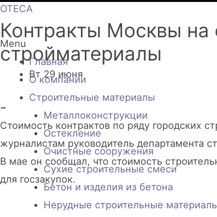
OTECA
Контракты Москвы на 
Menu
стройматериалы
Главная
Вт 29 июня
О компании
Строительные материалы
-
Металлоконструкции
Стоимость контрактов по ряду городских с
Остекление
журналистам руководитель департамента ст
Очистные сооружения
В мае он сообщал, что стоимость строител
Сухие строительные смеси
для госзакупок.
Бетон и изделия из бетона
Нерудные строительные материал