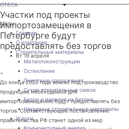
OTECA
Участки под проекты
импортозамещения в
Menu
Главная
Петербурге будут
О компании
предоставлять без торгов
Строительные материалы
Вт 19 апреля
Металлоконструкции
Остекление
-
Очистные сооружения
До конца 2022 года землю под производство
Сухие строительные смеси
продукции, необходимой для
Бетон и изделия из бетона
импортозамещения, будут предоставлять без
Нерудные строительные материалы
торгов. Соответствующее постановление
Услуги
правительства РФ станет одной из мер
Конъюнктурный анализ