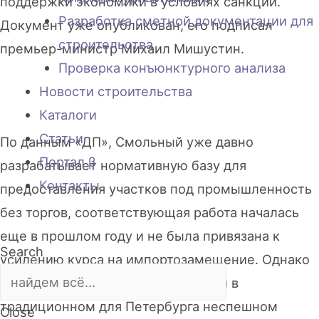
поддержки экономики в условиях санкций.
Разработка сметной документации для
Документ уже опубликован, его подписал
строительства
премьер-министр Михаил Мишустин.
Проверка конъюнктурного анализа
Новости строительства
Каталоги
Статьи
По данным «ДП», Смольный уже давно
Портал β
разрабатывает нормативную базу для
Контакты
предоставления участков под промышленность
без торгов, соответствующая работа началась
еще в прошлом году и не была привязана к
Search
усилению курса на импортозамещение. Однако
велась она до последнего времени в
традиционном для Петербурга неспешном
Close