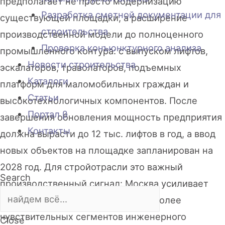
предполагает не просто модернизацию
Разработка сметной документации для
существующей площадки, а расширение
строительства
производственной модели до полноценного
Проверка конъюнктурного анализа
промышленного контура: с выпуском лифтов,
Новости строительства
эскалаторов, траволаторов, подъемных
Каталоги
платформ для маломобильных граждан и
Статьи
высокотехнологичных компонентов. После
Портал β
завершения обновления мощность предприятия
Контакты
должна вырасти до 12 тыс. лифтов в год, а ввод
новых объектов на площадке запланирован на
2028 год. Для стройотрасли это важный
Search
производственный сигнал: Москва усиливает
локальную базу по одному из наиболее
чувствительных сегментов инженерного
Close