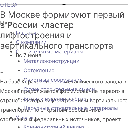
OTECA
В Москве формируют первый
в России кластер
Menu
Главная
лифтостроения и
О компании
вертикального транспорта
Строительные материалы
Вс 7 июня
Металлоконструкции
Остекление
-
Очистные сооружения
На базе Карачаровского механического завода в
Сухие строительные смеси
Москве продолжается формирование первого в
Бетон и изделия из бетона
стране кластера лифтостроения и вертикального
Нерудные строительные материалы
транспорта. По открытым сообщениям
Услуги
столичных и федеральных источников, проект
Конъюнктурный анализ