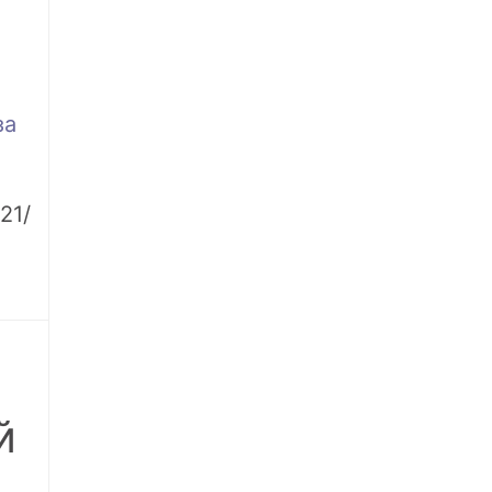
за
21/
й