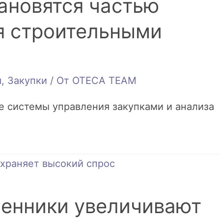
ановятся частью
я строительными
я
,
Закупки
/ От
OTECA TEAM
 системы управления закупками и анализа
енники увеличивают