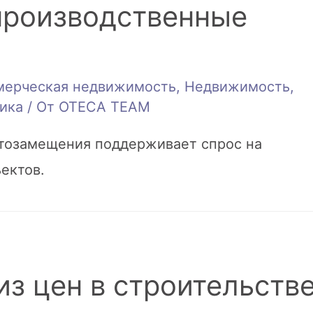
производственные
мерческая недвижимость
,
Недвижимость
,
ика
/ От
OTECA TEAM
тозамещения поддерживает спрос на
ектов.
з цен в строительств