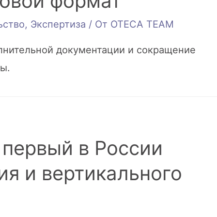
ровой формат
ьство
,
Экспертиза
/ От
OTECA TEAM
лнительной документации и сокращение
ы.
первый в России
ия и вертикального