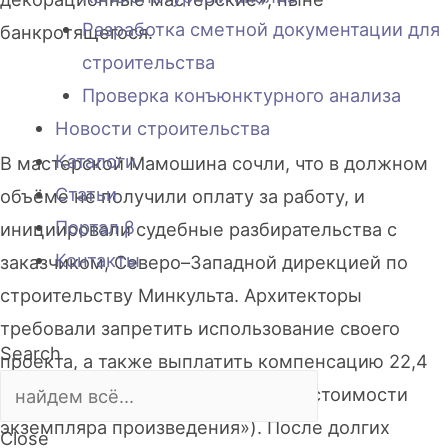
Разработка сметной документации для
банкротящегося.
строительства
Проверка конъюнктурного анализа
Новости строительства
Каталоги
В мастерской Мамошина сочли, что в должном
Статьи
объёме не получили оплату за работу, и
Портал β
инициировали судебные разбирательства с
Контакты
заказчиком, Северо–Западной дирекцией по
строительству Минкульта. Архитекторы
требовали запретить использование своего
Search
проекта, а также выплатить компенсацию 22,4
млн рублей («двукратный размер стоимости
экземпляра произведения»). После долгих
Close